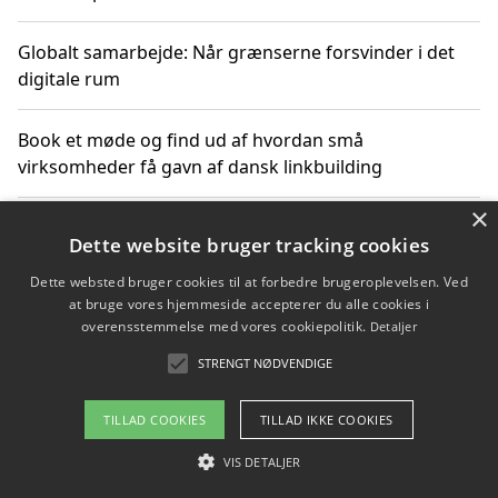
Globalt samarbejde: Når grænserne forsvinder i det
digitale rum
Book et møde og find ud af hvordan små
virksomheder få gavn af dansk linkbuilding
×
Hold et online møde med en potentiel SEO-konsulent
Dette website bruger tracking cookies
får du indgår et samarbejde
Dette websted bruger cookies til at forbedre brugeroplevelsen. Ved
at bruge vores hjemmeside accepterer du alle cookies i
Hold et møde med en WordPress ekspert og vælg den
overensstemmelse med vores cookiepolitik.
Detaljer
mest professionelle til at vedligeholde din løsning
STRENGT NØDVENDIGE
TILLAD COOKIES
TILLAD IKKE COOKIES
Copyright 2026 - Pilanto Aps
VIS DETALJER
Om / kontakt
Blog
Betingelser