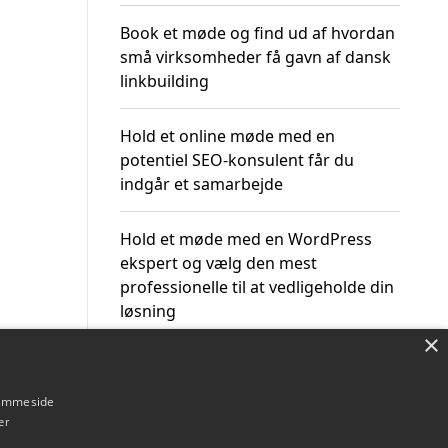
Book et møde og find ud af hvordan
små virksomheder få gavn af dansk
linkbuilding
Hold et online møde med en
potentiel SEO-konsulent får du
indgår et samarbejde
Hold et møde med en WordPress
ekspert og vælg den mest
professionelle til at vedligeholde din
løsning
×
hjemmeside
er
Om / kontakt
Blog
Betingelser