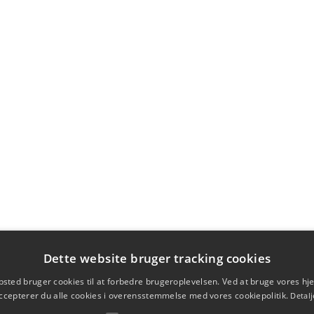
Dette website bruger tracking cookies
sted bruger cookies til at forbedre brugeroplevelsen. Ved at bruge vores 
ccepterer du alle cookies i overensstemmelse med vores cookiepolitik.
Detalj