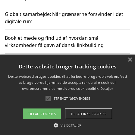
Globalt samarbejde: Når grænserne forsvinder i det
digitale rum
Book et møde og find ud af hvordan små
virksomheder få gavn af dansk linkbuilding
×
Hold et online møde med en potentiel SEO-konsulent
Dette website bruger tracking cookies
får du indgår et samarbejde
Dette websted bruger cookies til at forbedre brugeroplevelsen. Ved
at bruge vores hjemmeside accepterer du alle cookies i
Hold et møde med en WordPress ekspert og vælg den
overensstemmelse med vores cookiepolitik.
Detaljer
mest professionelle til at vedligeholde din løsning
STRENGT NØDVENDIGE
TILLAD COOKIES
TILLAD IKKE COOKIES
Copyright 2026 - Pilanto Aps
VIS DETALJER
Om / kontakt
Blog
Betingelser