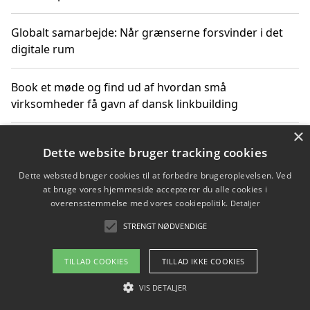
Globalt samarbejde: Når grænserne forsvinder i det
digitale rum
Book et møde og find ud af hvordan små
virksomheder få gavn af dansk linkbuilding
×
Hold et online møde med en potentiel SEO-konsulent
Dette website bruger tracking cookies
får du indgår et samarbejde
Dette websted bruger cookies til at forbedre brugeroplevelsen. Ved
at bruge vores hjemmeside accepterer du alle cookies i
Hold et møde med en WordPress ekspert og vælg den
overensstemmelse med vores cookiepolitik.
Detaljer
mest professionelle til at vedligeholde din løsning
STRENGT NØDVENDIGE
TILLAD COOKIES
TILLAD IKKE COOKIES
Copyright 2026 - Pilanto Aps
VIS DETALJER
Om / kontakt
Blog
Betingelser