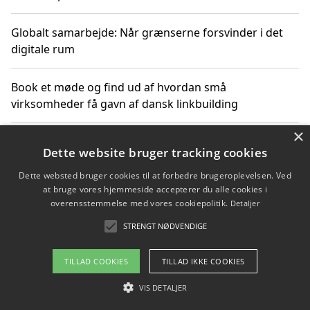
Globalt samarbejde: Når grænserne forsvinder i det
digitale rum
Book et møde og find ud af hvordan små
virksomheder få gavn af dansk linkbuilding
×
Hold et online møde med en potentiel SEO-konsulent
Dette website bruger tracking cookies
får du indgår et samarbejde
Dette websted bruger cookies til at forbedre brugeroplevelsen. Ved
at bruge vores hjemmeside accepterer du alle cookies i
Hold et møde med en WordPress ekspert og vælg den
overensstemmelse med vores cookiepolitik.
Detaljer
mest professionelle til at vedligeholde din løsning
STRENGT NØDVENDIGE
TILLAD COOKIES
TILLAD IKKE COOKIES
Copyright 2026 - Pilanto Aps
VIS DETALJER
Om / kontakt
Blog
Betingelser