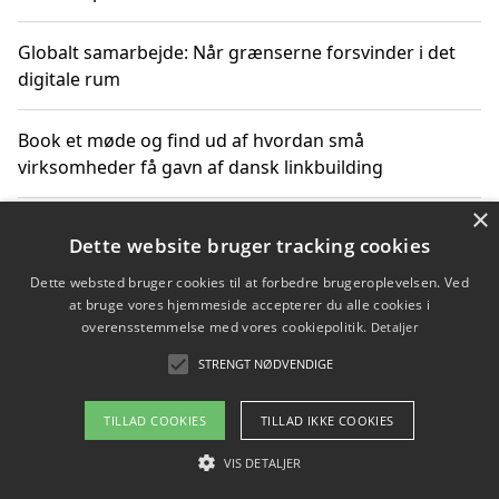
Globalt samarbejde: Når grænserne forsvinder i det
digitale rum
Book et møde og find ud af hvordan små
virksomheder få gavn af dansk linkbuilding
×
Hold et online møde med en potentiel SEO-konsulent
Dette website bruger tracking cookies
får du indgår et samarbejde
Dette websted bruger cookies til at forbedre brugeroplevelsen. Ved
at bruge vores hjemmeside accepterer du alle cookies i
Hold et møde med en WordPress ekspert og vælg den
overensstemmelse med vores cookiepolitik.
Detaljer
mest professionelle til at vedligeholde din løsning
STRENGT NØDVENDIGE
TILLAD COOKIES
TILLAD IKKE COOKIES
Copyright 2026 - Pilanto Aps
VIS DETALJER
Om / kontakt
Blog
Betingelser