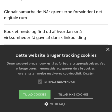
Globalt samarbejde: Når grænserne forsvinder i det
digitale rum
Book et møde og find ud af hvordan små
virksomheder få gavn af dansk linkbuilding
×
Hold et online møde med en potentiel SEO-konsulent
Dette website bruger tracking cookies
får du indgår et samarbejde
Dette websted bruger cookies til at forbedre brugeroplevelsen. Ved
at bruge vores hjemmeside accepterer du alle cookies i
Hold et møde med en WordPress ekspert og vælg den
overensstemmelse med vores cookiepolitik.
Detaljer
mest professionelle til at vedligeholde din løsning
STRENGT NØDVENDIGE
TILLAD COOKIES
TILLAD IKKE COOKIES
Copyright 2026 - Pilanto Aps
VIS DETALJER
Om / kontakt
Blog
Betingelser