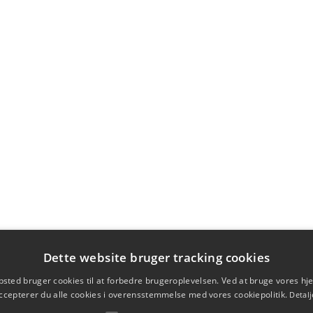
Dette website bruger tracking cookies
sted bruger cookies til at forbedre brugeroplevelsen. Ved at bruge vores 
ccepterer du alle cookies i overensstemmelse med vores cookiepolitik.
Detalj