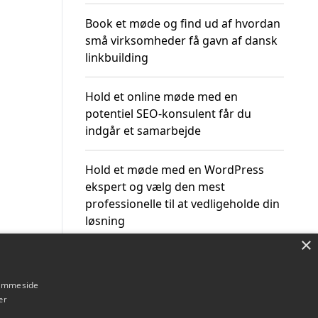
Book et møde og find ud af hvordan
små virksomheder få gavn af dansk
linkbuilding
Hold et online møde med en
potentiel SEO-konsulent får du
indgår et samarbejde
Hold et møde med en WordPress
ekspert og vælg den mest
professionelle til at vedligeholde din
løsning
×
hjemmeside
er
Om / kontakt
Blog
Betingelser