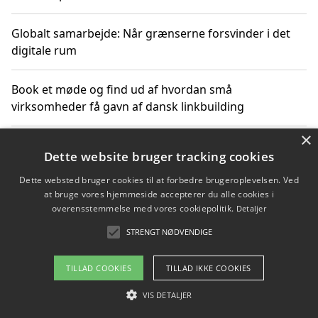
Globalt samarbejde: Når grænserne forsvinder i det
digitale rum
Book et møde og find ud af hvordan små
virksomheder få gavn af dansk linkbuilding
×
Hold et online møde med en potentiel SEO-konsulent
Dette website bruger tracking cookies
får du indgår et samarbejde
Dette websted bruger cookies til at forbedre brugeroplevelsen. Ved
at bruge vores hjemmeside accepterer du alle cookies i
Hold et møde med en WordPress ekspert og vælg den
overensstemmelse med vores cookiepolitik.
Detaljer
mest professionelle til at vedligeholde din løsning
STRENGT NØDVENDIGE
TILLAD COOKIES
TILLAD IKKE COOKIES
Copyright 2026 - Pilanto Aps
VIS DETALJER
Om / kontakt
Blog
Betingelser