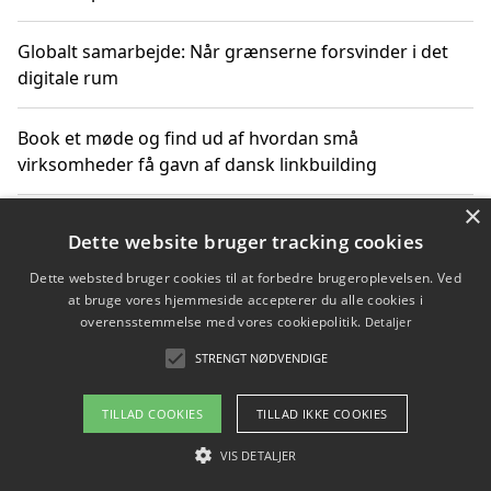
Globalt samarbejde: Når grænserne forsvinder i det
digitale rum
Book et møde og find ud af hvordan små
virksomheder få gavn af dansk linkbuilding
×
Hold et online møde med en potentiel SEO-konsulent
Dette website bruger tracking cookies
får du indgår et samarbejde
Dette websted bruger cookies til at forbedre brugeroplevelsen. Ved
at bruge vores hjemmeside accepterer du alle cookies i
Hold et møde med en WordPress ekspert og vælg den
overensstemmelse med vores cookiepolitik.
Detaljer
mest professionelle til at vedligeholde din løsning
STRENGT NØDVENDIGE
TILLAD COOKIES
TILLAD IKKE COOKIES
Copyright 2026 - Pilanto Aps
VIS DETALJER
Om / kontakt
Blog
Betingelser