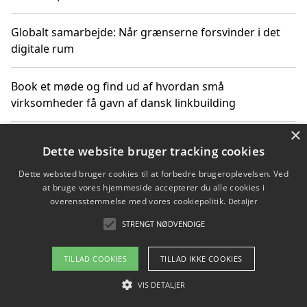
Globalt samarbejde: Når grænserne forsvinder i det
digitale rum
Book et møde og find ud af hvordan små
virksomheder få gavn af dansk linkbuilding
×
Hold et online møde med en potentiel SEO-konsulent
Dette website bruger tracking cookies
får du indgår et samarbejde
Dette websted bruger cookies til at forbedre brugeroplevelsen. Ved
at bruge vores hjemmeside accepterer du alle cookies i
Hold et møde med en WordPress ekspert og vælg den
overensstemmelse med vores cookiepolitik.
Detaljer
mest professionelle til at vedligeholde din løsning
STRENGT NØDVENDIGE
TILLAD COOKIES
TILLAD IKKE COOKIES
Copyright 2026 - Pilanto Aps
VIS DETALJER
Om / kontakt
Blog
Betingelser