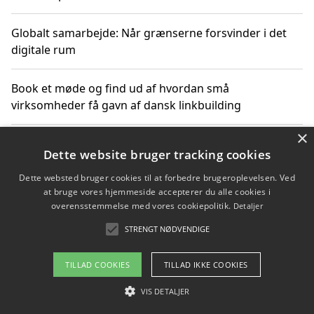
Globalt samarbejde: Når grænserne forsvinder i det
digitale rum
Book et møde og find ud af hvordan små
virksomheder få gavn af dansk linkbuilding
×
Hold et online møde med en potentiel SEO-konsulent
Dette website bruger tracking cookies
får du indgår et samarbejde
Dette websted bruger cookies til at forbedre brugeroplevelsen. Ved
at bruge vores hjemmeside accepterer du alle cookies i
Hold et møde med en WordPress ekspert og vælg den
overensstemmelse med vores cookiepolitik.
Detaljer
mest professionelle til at vedligeholde din løsning
STRENGT NØDVENDIGE
TILLAD COOKIES
TILLAD IKKE COOKIES
Copyright 2026 - Pilanto Aps
VIS DETALJER
Om / kontakt
Blog
Betingelser