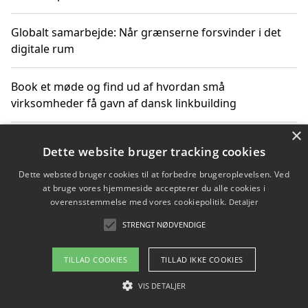
Globalt samarbejde: Når grænserne forsvinder i det
digitale rum
Book et møde og find ud af hvordan små
virksomheder få gavn af dansk linkbuilding
×
Hold et online møde med en potentiel SEO-konsulent
Dette website bruger tracking cookies
får du indgår et samarbejde
Dette websted bruger cookies til at forbedre brugeroplevelsen. Ved
at bruge vores hjemmeside accepterer du alle cookies i
Hold et møde med en WordPress ekspert og vælg den
overensstemmelse med vores cookiepolitik.
Detaljer
mest professionelle til at vedligeholde din løsning
STRENGT NØDVENDIGE
TILLAD COOKIES
TILLAD IKKE COOKIES
Copyright 2026 - Pilanto Aps
VIS DETALJER
Om / kontakt
Blog
Betingelser