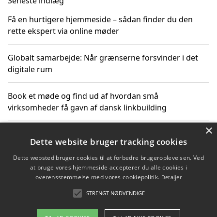
Seneste indlæg
Få en hurtigere hjemmeside – sådan finder du den
rette ekspert via online møder
Globalt samarbejde: Når grænserne forsvinder i det
digitale rum
Book et møde og find ud af hvordan små
virksomheder få gavn af dansk linkbuilding
×
Hold et online møde med en potentiel SEO-konsulent
Dette website bruger tracking cookies
får du indgår et samarbejde
Dette websted bruger cookies til at forbedre brugeroplevelsen. Ved
at bruge vores hjemmeside accepterer du alle cookies i
Hold et møde med en WordPress ekspert og vælg den
overensstemmelse med vores cookiepolitik.
Detaljer
mest professionelle til at vedligeholde din løsning
STRENGT NØDVENDIGE