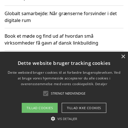
Globalt samarbejde: Når grænserne forsvinder i det
digitale rum
Book et møde og find ud af hvordan små
virksomheder få gavn af dansk linkbuilding
×
Hold et online møde med en potentiel SEO-konsulent
Dette website bruger tracking cookies
får du indgår et samarbejde
Dette websted bruger cookies til at forbedre brugeroplevelsen. Ved
at bruge vores hjemmeside accepterer du alle cookies i
Hold et møde med en WordPress ekspert og vælg den
overensstemmelse med vores cookiepolitik.
Detaljer
mest professionelle til at vedligeholde din løsning
STRENGT NØDVENDIGE
TILLAD COOKIES
TILLAD IKKE COOKIES
Copyright 2026 - Pilanto Aps
VIS DETALJER
Om / kontakt
Blog
Betingelser