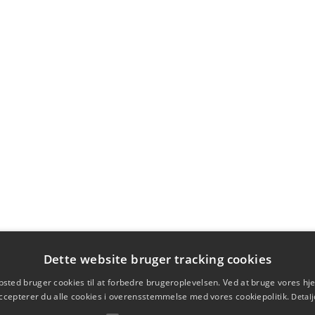
Dette website bruger tracking cookies
sted bruger cookies til at forbedre brugeroplevelsen. Ved at bruge vores 
ccepterer du alle cookies i overensstemmelse med vores cookiepolitik.
Detalj