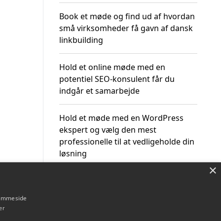
Book et møde og find ud af hvordan
små virksomheder få gavn af dansk
linkbuilding
Hold et online møde med en
potentiel SEO-konsulent får du
indgår et samarbejde
Hold et møde med en WordPress
ekspert og vælg den mest
professionelle til at vedligeholde din
løsning
×
hjemmeside
er
Om / kontakt
Blog
Betingelser