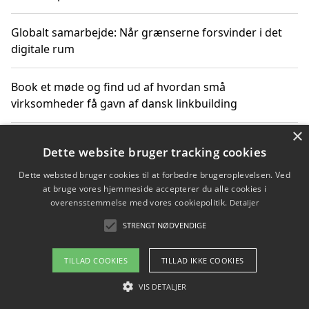
Globalt samarbejde: Når grænserne forsvinder i det
digitale rum
Book et møde og find ud af hvordan små
virksomheder få gavn af dansk linkbuilding
×
Hold et online møde med en potentiel SEO-konsulent
Dette website bruger tracking cookies
får du indgår et samarbejde
Dette websted bruger cookies til at forbedre brugeroplevelsen. Ved
at bruge vores hjemmeside accepterer du alle cookies i
Hold et møde med en WordPress ekspert og vælg den
overensstemmelse med vores cookiepolitik.
Detaljer
mest professionelle til at vedligeholde din løsning
STRENGT NØDVENDIGE
TILLAD COOKIES
TILLAD IKKE COOKIES
Copyright 2026 - Pilanto Aps
VIS DETALJER
Om / kontakt
Blog
Betingelser