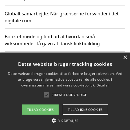
Globalt samarbejde: Når grænserne forsvinder i det
digitale rum
Book et møde og find ud af hvordan små
virksomheder få gavn af dansk linkbuilding
×
Hold et online møde med en potentiel SEO-konsulent
Dette website bruger tracking cookies
får du indgår et samarbejde
Dette websted bruger cookies til at forbedre brugeroplevelsen. Ved
at bruge vores hjemmeside accepterer du alle cookies i
Hold et møde med en WordPress ekspert og vælg den
overensstemmelse med vores cookiepolitik.
Detaljer
mest professionelle til at vedligeholde din løsning
STRENGT NØDVENDIGE
TILLAD COOKIES
TILLAD IKKE COOKIES
Copyright 2026 - Pilanto Aps
VIS DETALJER
Om / kontakt
Blog
Betingelser