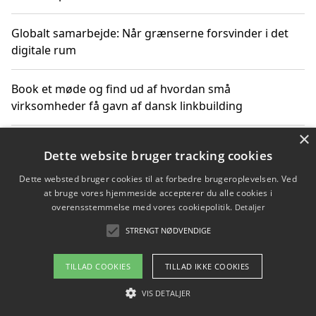
Globalt samarbejde: Når grænserne forsvinder i det
digitale rum
Book et møde og find ud af hvordan små
virksomheder få gavn af dansk linkbuilding
×
Hold et online møde med en potentiel SEO-konsulent
Dette website bruger tracking cookies
får du indgår et samarbejde
Dette websted bruger cookies til at forbedre brugeroplevelsen. Ved
at bruge vores hjemmeside accepterer du alle cookies i
Hold et møde med en WordPress ekspert og vælg den
overensstemmelse med vores cookiepolitik.
Detaljer
mest professionelle til at vedligeholde din løsning
STRENGT NØDVENDIGE
TILLAD COOKIES
TILLAD IKKE COOKIES
Copyright 2026 - Pilanto Aps
VIS DETALJER
Om / kontakt
Blog
Betingelser