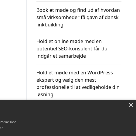
Book et møde og find ud af hvordan
små virksomheder få gavn af dansk
linkbuilding
Hold et online møde med en
potentiel SEO-konsulent får du
indgår et samarbejde
Hold et møde med en WordPress
ekspert og vælg den mest
professionelle til at vedligeholde din
løsning
×
hjemmeside
er
Om / kontakt
Blog
Betingelser