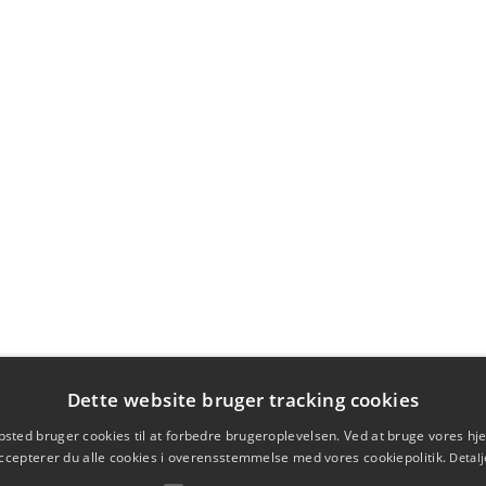
Dette website bruger tracking cookies
sted bruger cookies til at forbedre brugeroplevelsen. Ved at bruge vores 
ccepterer du alle cookies i overensstemmelse med vores cookiepolitik.
Detalj