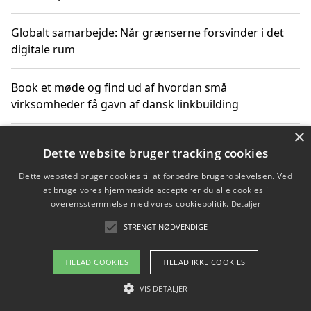
Globalt samarbejde: Når grænserne forsvinder i det
digitale rum
Book et møde og find ud af hvordan små
virksomheder få gavn af dansk linkbuilding
×
Hold et online møde med en potentiel SEO-konsulent
Dette website bruger tracking cookies
får du indgår et samarbejde
Dette websted bruger cookies til at forbedre brugeroplevelsen. Ved
at bruge vores hjemmeside accepterer du alle cookies i
Hold et møde med en WordPress ekspert og vælg den
overensstemmelse med vores cookiepolitik.
Detaljer
mest professionelle til at vedligeholde din løsning
STRENGT NØDVENDIGE
TILLAD COOKIES
TILLAD IKKE COOKIES
Copyright 2026 - Pilanto Aps
VIS DETALJER
Om / kontakt
Blog
Betingelser