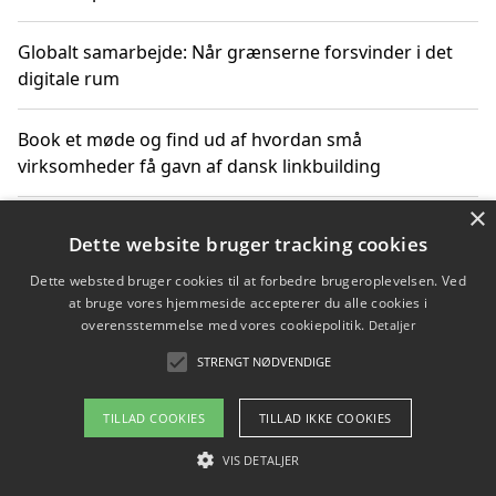
Globalt samarbejde: Når grænserne forsvinder i det
digitale rum
Book et møde og find ud af hvordan små
virksomheder få gavn af dansk linkbuilding
×
Hold et online møde med en potentiel SEO-konsulent
Dette website bruger tracking cookies
får du indgår et samarbejde
Dette websted bruger cookies til at forbedre brugeroplevelsen. Ved
at bruge vores hjemmeside accepterer du alle cookies i
Hold et møde med en WordPress ekspert og vælg den
overensstemmelse med vores cookiepolitik.
Detaljer
mest professionelle til at vedligeholde din løsning
STRENGT NØDVENDIGE
TILLAD COOKIES
TILLAD IKKE COOKIES
Copyright 2026 - Pilanto Aps
VIS DETALJER
Om / kontakt
Blog
Betingelser