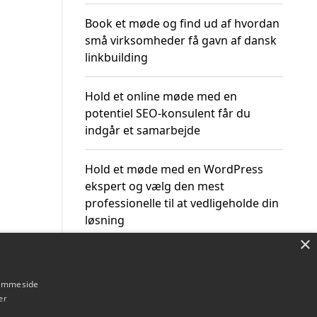
Book et møde og find ud af hvordan
små virksomheder få gavn af dansk
linkbuilding
Hold et online møde med en
potentiel SEO-konsulent får du
indgår et samarbejde
Hold et møde med en WordPress
ekspert og vælg den mest
professionelle til at vedligeholde din
løsning
×
hjemmeside
er
Om / kontakt
Blog
Betingelser