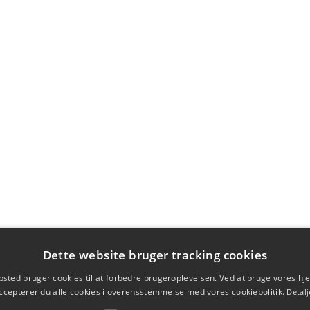
Dette website bruger tracking cookies
sted bruger cookies til at forbedre brugeroplevelsen. Ved at bruge vores 
ccepterer du alle cookies i overensstemmelse med vores cookiepolitik.
Detalj