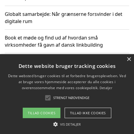
Globalt samarbejde: Når grænserne forsvinder i det
digitale rum
Book et møde og find ud af hvordan små
virksomheder få gavn af dansk linkbuilding
×
Hold et online møde med en potentiel SEO-konsulent
Dette website bruger tracking cookies
får du indgår et samarbejde
Dette websted bruger cookies til at forbedre brugeroplevelsen. Ved
at bruge vores hjemmeside accepterer du alle cookies i
Hold et møde med en WordPress ekspert og vælg den
overensstemmelse med vores cookiepolitik.
Detaljer
mest professionelle til at vedligeholde din løsning
STRENGT NØDVENDIGE
TILLAD COOKIES
TILLAD IKKE COOKIES
Copyright 2026 - Pilanto Aps
VIS DETALJER
Om / kontakt
Blog
Betingelser