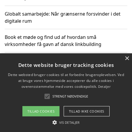
Globalt samarbejde: Når grænserne forsvinder i det
digitale rum
Book et møde og find ud af hvordan små
virksomheder få gavn af dansk linkbuilding
×
Hold et online møde med en potentiel SEO-konsulent
Dette website bruger tracking cookies
får du indgår et samarbejde
Dette websted bruger cookies til at forbedre brugeroplevelsen. Ved
at bruge vores hjemmeside accepterer du alle cookies i
Hold et møde med en WordPress ekspert og vælg den
overensstemmelse med vores cookiepolitik.
Detaljer
mest professionelle til at vedligeholde din løsning
STRENGT NØDVENDIGE
TILLAD COOKIES
TILLAD IKKE COOKIES
Copyright 2026 - Pilanto Aps
VIS DETALJER
Om / kontakt
Blog
Betingelser