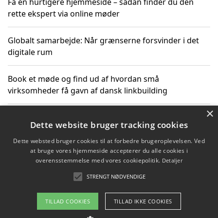
Få en hurtigere hjemmeside – sådan finder du den
rette ekspert via online møder
Globalt samarbejde: Når grænserne forsvinder i det
digitale rum
Book et møde og find ud af hvordan små
virksomheder få gavn af dansk linkbuilding
×
Hold et online møde med en potentiel SEO-konsulent
Dette website bruger tracking cookies
får du indgår et samarbejde
Dette websted bruger cookies til at forbedre brugeroplevelsen. Ved
at bruge vores hjemmeside accepterer du alle cookies i
Hold et møde med en WordPress ekspert og vælg den
overensstemmelse med vores cookiepolitik.
Detaljer
mest professionelle til at vedligeholde din løsning
STRENGT NØDVENDIGE
TILLAD COOKIES
TILLAD IKKE COOKIES
Copyright 2026 - Pilanto Aps