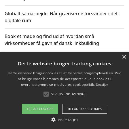
Globalt samarbejde: Når grænserne forsvinder i det
digitale rum
Book et møde og find ud af hvordan små
virksomheder få gavn af dansk linkbuilding
×
Hold et online møde med en potentiel SEO-konsulent
Dette website bruger tracking cookies
får du indgår et samarbejde
Dette websted bruger cookies til at forbedre brugeroplevelsen. Ved
at bruge vores hjemmeside accepterer du alle cookies i
Hold et møde med en WordPress ekspert og vælg den
overensstemmelse med vores cookiepolitik.
Detaljer
mest professionelle til at vedligeholde din løsning
STRENGT NØDVENDIGE
TILLAD COOKIES
TILLAD IKKE COOKIES
Copyright 2026 - Pilanto Aps
VIS DETALJER
Om / kontakt
Blog
Betingelser