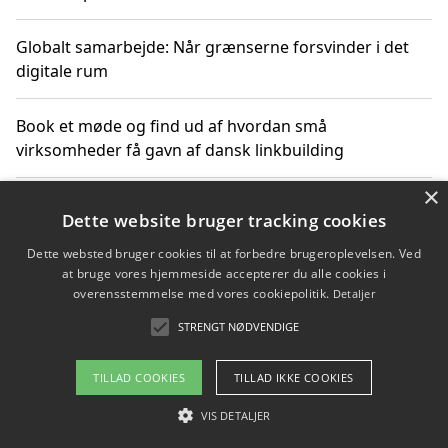
Globalt samarbejde: Når grænserne forsvinder i det
digitale rum
Book et møde og find ud af hvordan små
virksomheder få gavn af dansk linkbuilding
×
Hold et online møde med en potentiel SEO-konsulent
Dette website bruger tracking cookies
får du indgår et samarbejde
Dette websted bruger cookies til at forbedre brugeroplevelsen. Ved
at bruge vores hjemmeside accepterer du alle cookies i
Hold et møde med en WordPress ekspert og vælg den
overensstemmelse med vores cookiepolitik.
Detaljer
mest professionelle til at vedligeholde din løsning
STRENGT NØDVENDIGE
TILLAD COOKIES
TILLAD IKKE COOKIES
Copyright 2026 - Pilanto Aps
VIS DETALJER
Om / kontakt
Blog
Betingelser