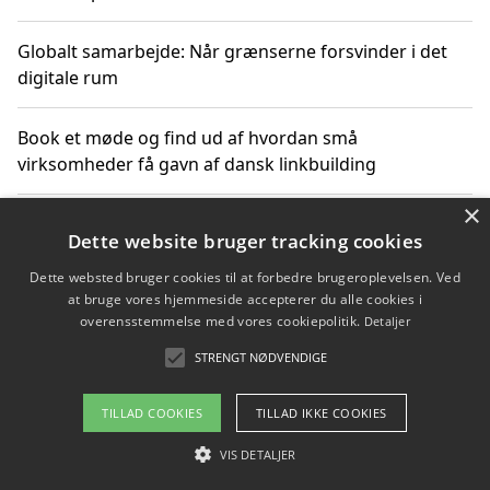
Globalt samarbejde: Når grænserne forsvinder i det
digitale rum
Book et møde og find ud af hvordan små
virksomheder få gavn af dansk linkbuilding
×
Hold et online møde med en potentiel SEO-konsulent
Dette website bruger tracking cookies
får du indgår et samarbejde
Dette websted bruger cookies til at forbedre brugeroplevelsen. Ved
at bruge vores hjemmeside accepterer du alle cookies i
Hold et møde med en WordPress ekspert og vælg den
overensstemmelse med vores cookiepolitik.
Detaljer
mest professionelle til at vedligeholde din løsning
STRENGT NØDVENDIGE
TILLAD COOKIES
TILLAD IKKE COOKIES
Copyright 2026 - Pilanto Aps
VIS DETALJER
Om / kontakt
Blog
Betingelser