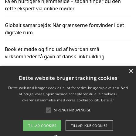
Få en hurtigere hjemmeside – sådan finder du den
rette ekspert via online møder
Globalt samarbejde: Når grænserne forsvinder i det
digitale rum
Book et møde og find ud af hvordan små
virksomheder få gavn af dansk linkbuilding
×
Hold et online møde med en potentiel SEO-konsulent
Dette website bruger tracking cookies
får du indgår et samarbejde
Dette websted bruger cookies til at forbedre brugeroplevelsen. Ved
at bruge vores hjemmeside accepterer du alle cookies i
Hold et møde med en WordPress ekspert og vælg den
overensstemmelse med vores cookiepolitik.
Detaljer
mest professionelle til at vedligeholde din løsning
STRENGT NØDVENDIGE
TILLAD COOKIES
TILLAD IKKE COOKIES
Copyright 2026 - Pilanto Aps