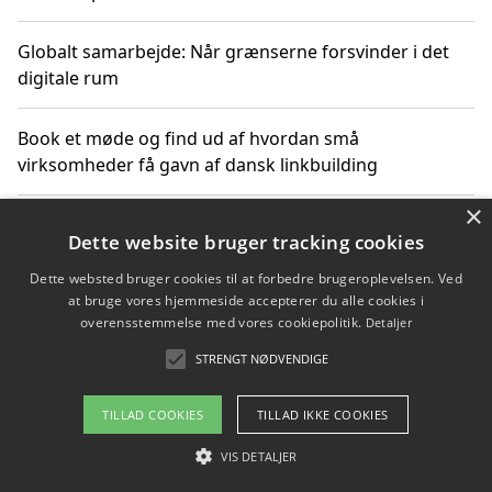
Globalt samarbejde: Når grænserne forsvinder i det
digitale rum
Book et møde og find ud af hvordan små
virksomheder få gavn af dansk linkbuilding
×
Hold et online møde med en potentiel SEO-konsulent
Dette website bruger tracking cookies
får du indgår et samarbejde
Dette websted bruger cookies til at forbedre brugeroplevelsen. Ved
at bruge vores hjemmeside accepterer du alle cookies i
Hold et møde med en WordPress ekspert og vælg den
overensstemmelse med vores cookiepolitik.
Detaljer
mest professionelle til at vedligeholde din løsning
STRENGT NØDVENDIGE
TILLAD COOKIES
TILLAD IKKE COOKIES
Copyright 2026 - Pilanto Aps
VIS DETALJER
Om / kontakt
Blog
Betingelser