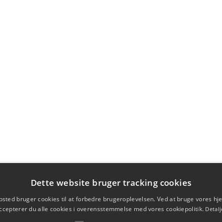
Dette website bruger tracking cookies
sted bruger cookies til at forbedre brugeroplevelsen. Ved at bruge vores 
ccepterer du alle cookies i overensstemmelse med vores cookiepolitik.
Detalj