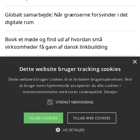
Globalt samarbejde: Når grænserne forsvinder i det
digitale rum
Book et møde og find ud af hvordan små
virksomheder få gavn af dansk linkbuilding
×
Hold et online møde med en potentiel SEO-konsulent
Dette website bruger tracking cookies
får du indgår et samarbejde
Dette websted bruger cookies til at forbedre brugeroplevelsen. Ved
at bruge vores hjemmeside accepterer du alle cookies i
Hold et møde med en WordPress ekspert og vælg den
overensstemmelse med vores cookiepolitik.
Detaljer
mest professionelle til at vedligeholde din løsning
STRENGT NØDVENDIGE
TILLAD COOKIES
TILLAD IKKE COOKIES
Copyright 2026 - Pilanto Aps
VIS DETALJER
Om / kontakt
Blog
Betingelser