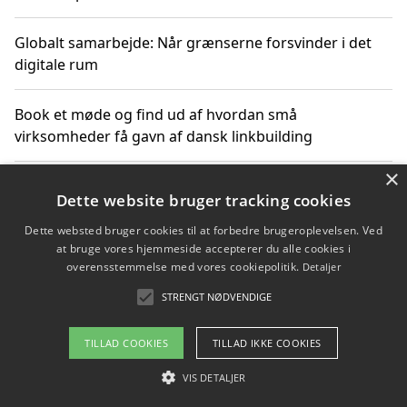
Globalt samarbejde: Når grænserne forsvinder i det
digitale rum
Book et møde og find ud af hvordan små
virksomheder få gavn af dansk linkbuilding
×
Hold et online møde med en potentiel SEO-konsulent
Dette website bruger tracking cookies
får du indgår et samarbejde
Dette websted bruger cookies til at forbedre brugeroplevelsen. Ved
at bruge vores hjemmeside accepterer du alle cookies i
Hold et møde med en WordPress ekspert og vælg den
overensstemmelse med vores cookiepolitik.
Detaljer
mest professionelle til at vedligeholde din løsning
STRENGT NØDVENDIGE
TILLAD COOKIES
TILLAD IKKE COOKIES
Copyright 2026 - Pilanto Aps
VIS DETALJER
Om / kontakt
Blog
Betingelser