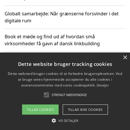
Globalt samarbejde: Når grænserne forsvinder i det
digitale rum
Book et møde og find ud af hvordan små
virksomheder få gavn af dansk linkbuilding
×
Hold et online møde med en potentiel SEO-konsulent
Dette website bruger tracking cookies
får du indgår et samarbejde
Dette websted bruger cookies til at forbedre brugeroplevelsen. Ved
at bruge vores hjemmeside accepterer du alle cookies i
Hold et møde med en WordPress ekspert og vælg den
overensstemmelse med vores cookiepolitik.
Detaljer
mest professionelle til at vedligeholde din løsning
STRENGT NØDVENDIGE
TILLAD COOKIES
TILLAD IKKE COOKIES
Copyright 2026 - Pilanto Aps
VIS DETALJER
Om / kontakt
Blog
Betingelser