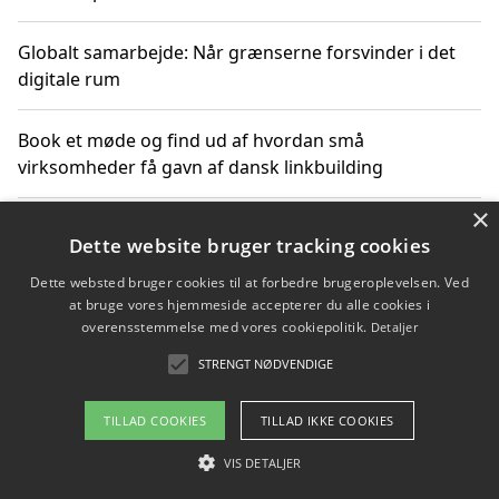
Globalt samarbejde: Når grænserne forsvinder i det
digitale rum
Book et møde og find ud af hvordan små
virksomheder få gavn af dansk linkbuilding
×
Hold et online møde med en potentiel SEO-konsulent
Dette website bruger tracking cookies
får du indgår et samarbejde
Dette websted bruger cookies til at forbedre brugeroplevelsen. Ved
at bruge vores hjemmeside accepterer du alle cookies i
Hold et møde med en WordPress ekspert og vælg den
overensstemmelse med vores cookiepolitik.
Detaljer
mest professionelle til at vedligeholde din løsning
STRENGT NØDVENDIGE
TILLAD COOKIES
TILLAD IKKE COOKIES
Copyright 2026 - Pilanto Aps
VIS DETALJER
Om / kontakt
Blog
Betingelser