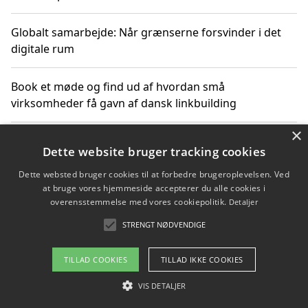
Globalt samarbejde: Når grænserne forsvinder i det
digitale rum
Book et møde og find ud af hvordan små
virksomheder få gavn af dansk linkbuilding
×
Hold et online møde med en potentiel SEO-konsulent
Dette website bruger tracking cookies
får du indgår et samarbejde
Dette websted bruger cookies til at forbedre brugeroplevelsen. Ved
at bruge vores hjemmeside accepterer du alle cookies i
Hold et møde med en WordPress ekspert og vælg den
overensstemmelse med vores cookiepolitik.
Detaljer
mest professionelle til at vedligeholde din løsning
STRENGT NØDVENDIGE
TILLAD COOKIES
TILLAD IKKE COOKIES
Copyright 2026 - Pilanto Aps
VIS DETALJER
Om / kontakt
Blog
Betingelser