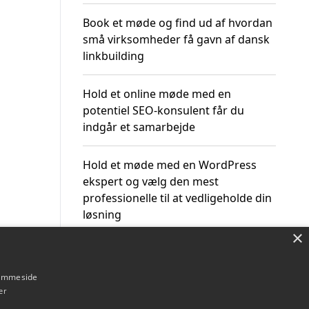
Book et møde og find ud af hvordan
små virksomheder få gavn af dansk
linkbuilding
Hold et online møde med en
potentiel SEO-konsulent får du
indgår et samarbejde
Hold et møde med en WordPress
ekspert og vælg den mest
professionelle til at vedligeholde din
løsning
×
hjemmeside
er
Om / kontakt
Blog
Betingelser