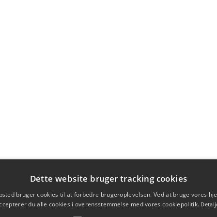
Dette website bruger tracking cookies
sted bruger cookies til at forbedre brugeroplevelsen. Ved at bruge vores 
ccepterer du alle cookies i overensstemmelse med vores cookiepolitik.
Detalj