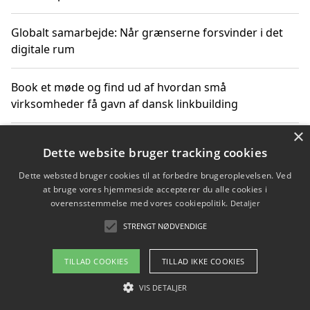
Globalt samarbejde: Når grænserne forsvinder i det
digitale rum
Book et møde og find ud af hvordan små
virksomheder få gavn af dansk linkbuilding
×
Hold et online møde med en potentiel SEO-konsulent
Dette website bruger tracking cookies
får du indgår et samarbejde
Dette websted bruger cookies til at forbedre brugeroplevelsen. Ved
at bruge vores hjemmeside accepterer du alle cookies i
Hold et møde med en WordPress ekspert og vælg den
overensstemmelse med vores cookiepolitik.
Detaljer
mest professionelle til at vedligeholde din løsning
STRENGT NØDVENDIGE
TILLAD COOKIES
TILLAD IKKE COOKIES
Copyright 2026 - Pilanto Aps
VIS DETALJER
Om / kontakt
Blog
Betingelser