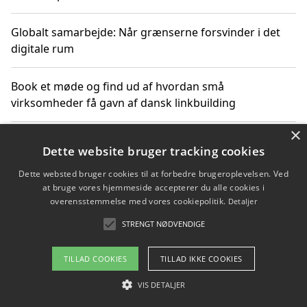
Globalt samarbejde: Når grænserne forsvinder i det
digitale rum
Book et møde og find ud af hvordan små
virksomheder få gavn af dansk linkbuilding
×
Hold et online møde med en potentiel SEO-konsulent
Dette website bruger tracking cookies
får du indgår et samarbejde
Dette websted bruger cookies til at forbedre brugeroplevelsen. Ved
at bruge vores hjemmeside accepterer du alle cookies i
Hold et møde med en WordPress ekspert og vælg den
overensstemmelse med vores cookiepolitik.
Detaljer
mest professionelle til at vedligeholde din løsning
STRENGT NØDVENDIGE
TILLAD COOKIES
TILLAD IKKE COOKIES
Copyright 2026 - Pilanto Aps
VIS DETALJER
Om / kontakt
Blog
Betingelser