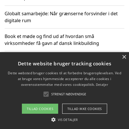
Globalt samarbejde: Når grænserne forsvinder i det
digitale rum
Book et møde og find ud af hvordan små
virksomheder få gavn af dansk linkbuilding
×
Hold et online møde med en potentiel SEO-konsulent
Dette website bruger tracking cookies
får du indgår et samarbejde
Dette websted bruger cookies til at forbedre brugeroplevelsen. Ved
at bruge vores hjemmeside accepterer du alle cookies i
Hold et møde med en WordPress ekspert og vælg den
overensstemmelse med vores cookiepolitik.
Detaljer
mest professionelle til at vedligeholde din løsning
STRENGT NØDVENDIGE
TILLAD COOKIES
TILLAD IKKE COOKIES
Copyright 2026 - Pilanto Aps
VIS DETALJER
Om / kontakt
Blog
Betingelser