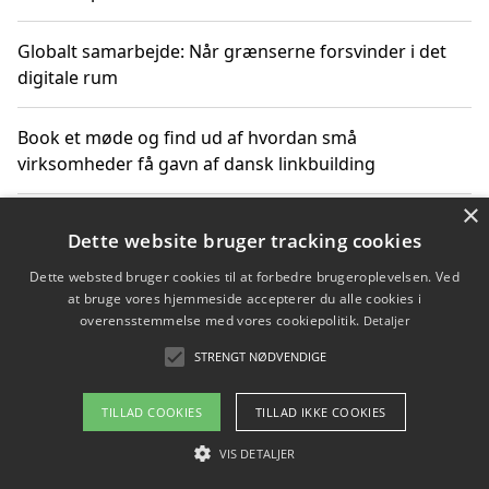
Globalt samarbejde: Når grænserne forsvinder i det
digitale rum
Book et møde og find ud af hvordan små
virksomheder få gavn af dansk linkbuilding
×
Hold et online møde med en potentiel SEO-konsulent
Dette website bruger tracking cookies
får du indgår et samarbejde
Dette websted bruger cookies til at forbedre brugeroplevelsen. Ved
at bruge vores hjemmeside accepterer du alle cookies i
Hold et møde med en WordPress ekspert og vælg den
overensstemmelse med vores cookiepolitik.
Detaljer
mest professionelle til at vedligeholde din løsning
STRENGT NØDVENDIGE
TILLAD COOKIES
TILLAD IKKE COOKIES
Copyright 2026 - Pilanto Aps
VIS DETALJER
Om / kontakt
Blog
Betingelser