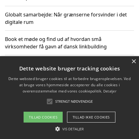
Globalt samarbejde: Når grænserne forsvinder i det
digitale rum
Book et møde og find ud af hvordan små
virksomheder få gavn af dansk linkbuilding
×
Hold et online møde med en potentiel SEO-konsulent
Dette website bruger tracking cookies
får du indgår et samarbejde
Dette websted bruger cookies til at forbedre brugeroplevelsen. Ved
at bruge vores hjemmeside accepterer du alle cookies i
Hold et møde med en WordPress ekspert og vælg den
overensstemmelse med vores cookiepolitik.
Detaljer
mest professionelle til at vedligeholde din løsning
STRENGT NØDVENDIGE
TILLAD COOKIES
TILLAD IKKE COOKIES
Copyright 2026 - Pilanto Aps
VIS DETALJER
Om / kontakt
Blog
Betingelser