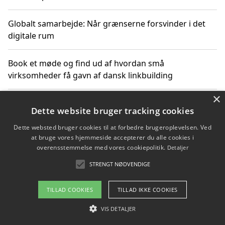
Globalt samarbejde: Når grænserne forsvinder i det
digitale rum
Book et møde og find ud af hvordan små
virksomheder få gavn af dansk linkbuilding
×
Hold et online møde med en potentiel SEO-konsulent
Dette website bruger tracking cookies
får du indgår et samarbejde
Dette websted bruger cookies til at forbedre brugeroplevelsen. Ved
at bruge vores hjemmeside accepterer du alle cookies i
Hold et møde med en WordPress ekspert og vælg den
overensstemmelse med vores cookiepolitik.
Detaljer
mest professionelle til at vedligeholde din løsning
STRENGT NØDVENDIGE
TILLAD COOKIES
TILLAD IKKE COOKIES
Copyright 2026 - Pilanto Aps
VIS DETALJER
Om / kontakt
Blog
Betingelser