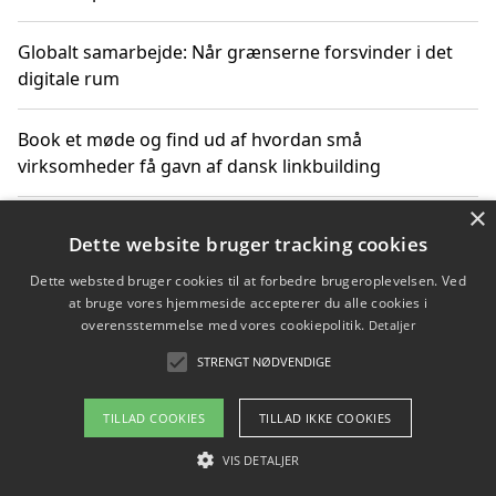
Globalt samarbejde: Når grænserne forsvinder i det
digitale rum
Book et møde og find ud af hvordan små
virksomheder få gavn af dansk linkbuilding
×
Hold et online møde med en potentiel SEO-konsulent
Dette website bruger tracking cookies
får du indgår et samarbejde
Dette websted bruger cookies til at forbedre brugeroplevelsen. Ved
at bruge vores hjemmeside accepterer du alle cookies i
Hold et møde med en WordPress ekspert og vælg den
overensstemmelse med vores cookiepolitik.
Detaljer
mest professionelle til at vedligeholde din løsning
STRENGT NØDVENDIGE
TILLAD COOKIES
TILLAD IKKE COOKIES
Copyright 2026 - Pilanto Aps
VIS DETALJER
Om / kontakt
Blog
Betingelser