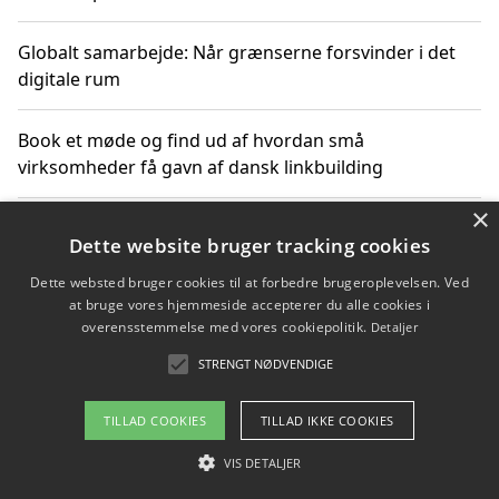
Globalt samarbejde: Når grænserne forsvinder i det
digitale rum
Book et møde og find ud af hvordan små
virksomheder få gavn af dansk linkbuilding
×
Hold et online møde med en potentiel SEO-konsulent
Dette website bruger tracking cookies
får du indgår et samarbejde
Dette websted bruger cookies til at forbedre brugeroplevelsen. Ved
at bruge vores hjemmeside accepterer du alle cookies i
Hold et møde med en WordPress ekspert og vælg den
overensstemmelse med vores cookiepolitik.
Detaljer
mest professionelle til at vedligeholde din løsning
STRENGT NØDVENDIGE
TILLAD COOKIES
TILLAD IKKE COOKIES
Copyright 2026 - Pilanto Aps
VIS DETALJER
Om / kontakt
Blog
Betingelser