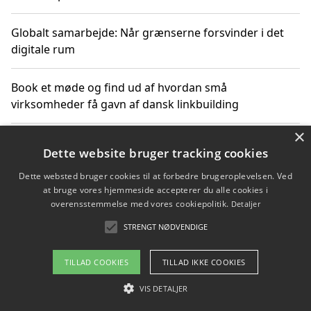
Globalt samarbejde: Når grænserne forsvinder i det
digitale rum
Book et møde og find ud af hvordan små
virksomheder få gavn af dansk linkbuilding
×
Hold et online møde med en potentiel SEO-konsulent
Dette website bruger tracking cookies
får du indgår et samarbejde
Dette websted bruger cookies til at forbedre brugeroplevelsen. Ved
at bruge vores hjemmeside accepterer du alle cookies i
Hold et møde med en WordPress ekspert og vælg den
overensstemmelse med vores cookiepolitik.
Detaljer
mest professionelle til at vedligeholde din løsning
STRENGT NØDVENDIGE
TILLAD COOKIES
TILLAD IKKE COOKIES
Copyright 2026 - Pilanto Aps
VIS DETALJER
Om / kontakt
Blog
Betingelser