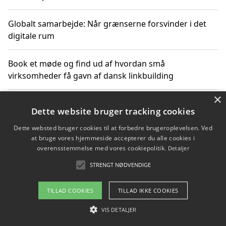
Globalt samarbejde: Når grænserne forsvinder i det
digitale rum
Book et møde og find ud af hvordan små
virksomheder få gavn af dansk linkbuilding
×
Hold et online møde med en potentiel SEO-konsulent
Dette website bruger tracking cookies
får du indgår et samarbejde
Dette websted bruger cookies til at forbedre brugeroplevelsen. Ved
at bruge vores hjemmeside accepterer du alle cookies i
Hold et møde med en WordPress ekspert og vælg den
overensstemmelse med vores cookiepolitik.
Detaljer
mest professionelle til at vedligeholde din løsning
STRENGT NØDVENDIGE
TILLAD COOKIES
TILLAD IKKE COOKIES
Copyright 2026 - Pilanto Aps
VIS DETALJER
Om / kontakt
Blog
Betingelser