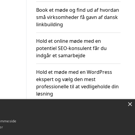
Book et møde og find ud af hvordan
små virksomheder få gavn af dansk
linkbuilding
Hold et online møde med en
potentiel SEO-konsulent får du
indgår et samarbejde
Hold et møde med en WordPress
ekspert og vælg den mest
professionelle til at vedligeholde din
løsning
×
hjemmeside
er
Om / kontakt
Blog
Betingelser