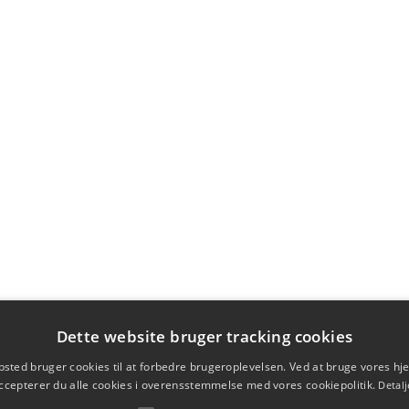
Dette website bruger tracking cookies
sted bruger cookies til at forbedre brugeroplevelsen. Ved at bruge vores 
ccepterer du alle cookies i overensstemmelse med vores cookiepolitik.
Detalj