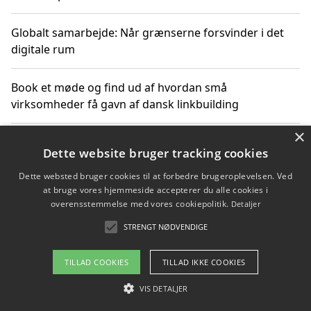
Globalt samarbejde: Når grænserne forsvinder i det
digitale rum
Book et møde og find ud af hvordan små
virksomheder få gavn af dansk linkbuilding
×
Hold et online møde med en potentiel SEO-konsulent
Dette website bruger tracking cookies
får du indgår et samarbejde
Dette websted bruger cookies til at forbedre brugeroplevelsen. Ved
at bruge vores hjemmeside accepterer du alle cookies i
Hold et møde med en WordPress ekspert og vælg den
overensstemmelse med vores cookiepolitik.
Detaljer
mest professionelle til at vedligeholde din løsning
STRENGT NØDVENDIGE
TILLAD COOKIES
TILLAD IKKE COOKIES
Copyright 2026 - Pilanto Aps
VIS DETALJER
Om / kontakt
Blog
Betingelser